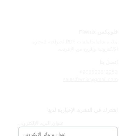
فلونيكس Flwnix
مكتبة شاملة لملفات PDF احترافية للتجارة 
الإلكترونية والربح من الإنترنت.
اتصل بنا
+966502612253
sales.flwnix@gmail.com
اشترك في النشرة الإخبارية لدينا
عنوان البريد الإلكتروني