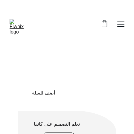
خصومات حصرية على ملفات PDF  
😃
ابدأ الآن
ملفات PDF 
للتجارة الإلكترونية
تصفح الملفات
أضف للسلة
تعلم التصميم على كانفا