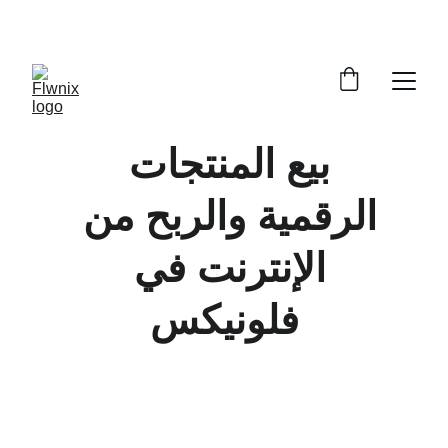
خصومات حصرية على ملفات PDF  
😃
بيع المنتجات 
الرقمية والربح من 
الإنترنت في 
فلونيكس