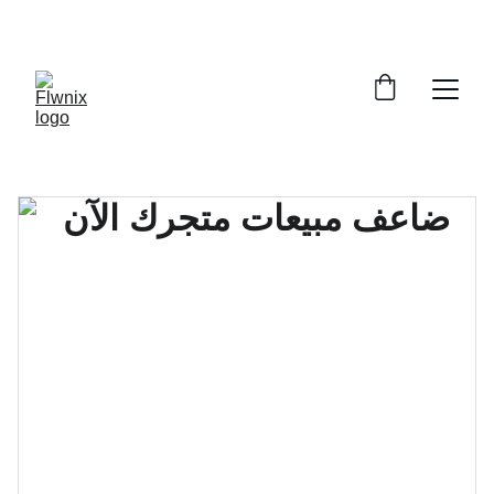
خصومات حصرية على ملفات PDF  
😃