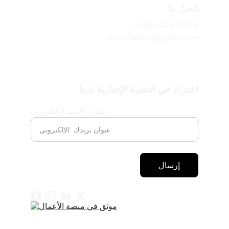
اتصل بنا
+966502612253
sales.flwnix@gmail.com
اشترك في النشرة الإخبارية لدينا
عنوان البريد الإلكتروني
إرسال