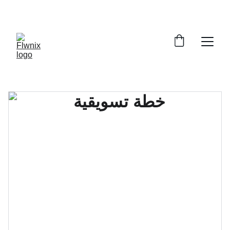
خصومات حصرية على ملفات PDF  
😃