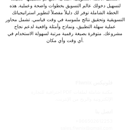
لتسهيل دخولك عالم التسويق بخطوات واضحة وعملية. هذه
الخطة الشاملة توفر لك دليلاً مفصلاً لتطوير استراتيجياتك
التسويقية وتحقيق نتائج ملموسة في وقت قياسي. تشمل محاور
عملية سهلة التطبيق، ونماذج وأمثلة واقعية لدعم نجاح
مشروعك. متوفرة بصيغة رقمية مرتبة لسهولة الاستخدام في
أي وقت وأي مكان.
فلونيكس Flwnix
مكتبة شاملة لملفات PDF احترافية للتجارة 
الإلكترونية والربح من الإنترنت.
اتصل بنا
+966502612253
sales.flwnix@gmail.com